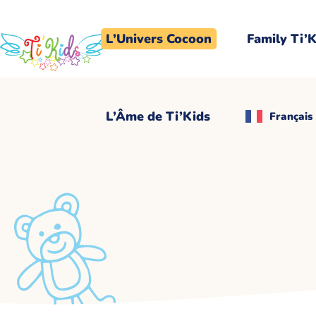
L’Âme de Ti’Kids
Français
L’Univers Cocoon
Family Ti’
L’Âme de Ti’Kids
Français