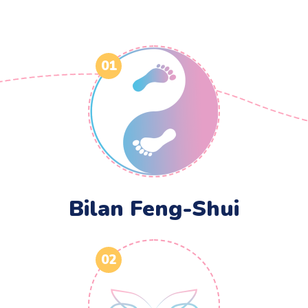
01
Bilan Feng-Shui
02