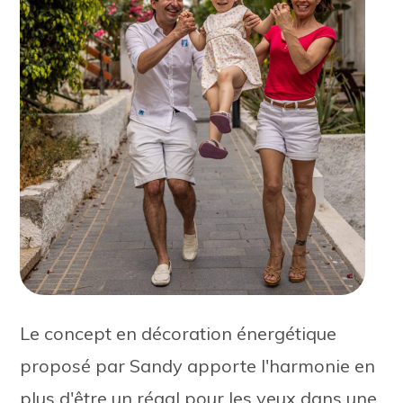
Le
concept
en
décoration
énergétique
proposé par
Sandy
apporte
l'harmonie
en
plus
d'être
un
régal
pour
les
yeux dans
une