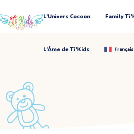
L’Âme de Ti’Kids
Français
L’Univers Cocoon
Family Ti’
L’Âme de Ti’Kids
Français