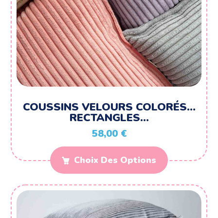
page
du
produit
COUSSINS VELOURS COLORÉS…
RECTANGLES…
58,00
€
Ce
Choix Des Options
produit
a
plusieur
variation
Les