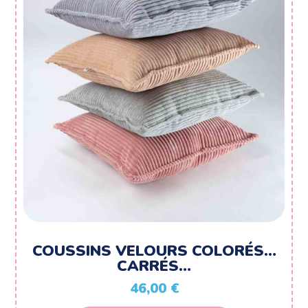
options
peuvent
être
choisies
sur
la
page
du
produit
COUSSINS VELOURS COLORÉS…
CARRÉS…
46,00
€