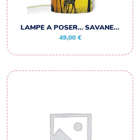
LAMPE A POSER… SAVANE…
49,00
€