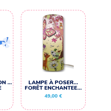
ON …
LAMPE À POSER…
E
FORÊT ENCHANTEE…
49,00
€