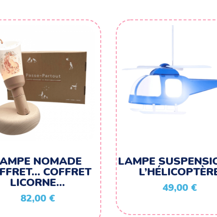
LAMPE NOMADE
LAMPE SUSPENSI
FFRET… COFFRET
L’HÉLICOPTÈR
LICORNE…
49,00
€
82,00
€