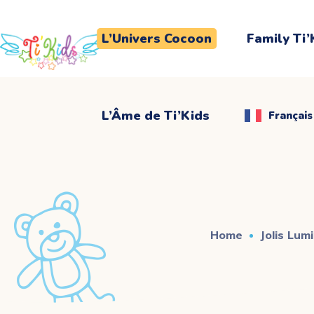
L’Âme de Ti’Kids
Français
L’Univers Cocoon
Family Ti’
L’Âme de Ti’Kids
Français
Home
Jolis Lum