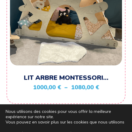
LIT ARBRE MONTESSORI…
Plage
1000,00
€
–
1080,00
€
de
prix :
Nous utilisons des cookies pour vous offrir la meilleure
1000,00 €
expérience sur notre site.
à
Vous pouvez en savoir plus sur les cookies que nous utilisons
1080,00 €