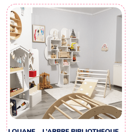
à
406,00 €
LOUANE… L’ARBRE BIBLIOTHEQUE…