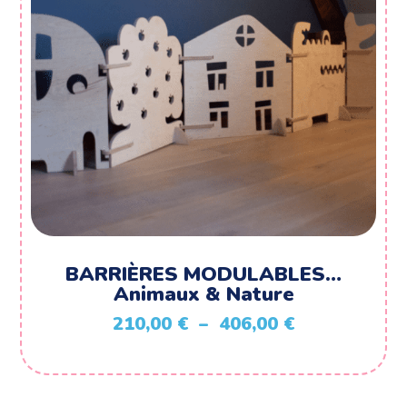
BARRIÈRES MODULABLES…
Animaux & Nature
Plage
210,00
€
–
406,00
€
de
prix :
210,00 €