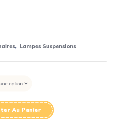
naires
,
Lampes Suspensions
ter Au Panier