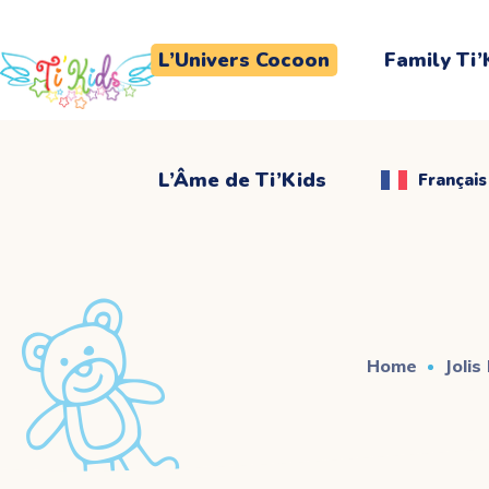
L’Âme de Ti’Kids
Français
L’Univers Cocoon
Family Ti’
L’Âme de Ti’Kids
Français
Home
Jolis