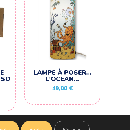
E
LAMPE À POSER…
 SO
L’OCEAN…
49,00
€
epter
Rejeter
Réglages