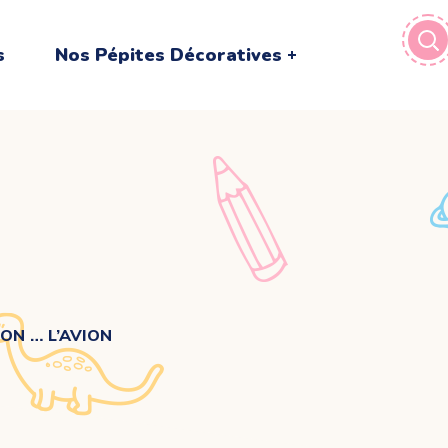
s
Nos Pépites Décoratives
ON … L’AVION