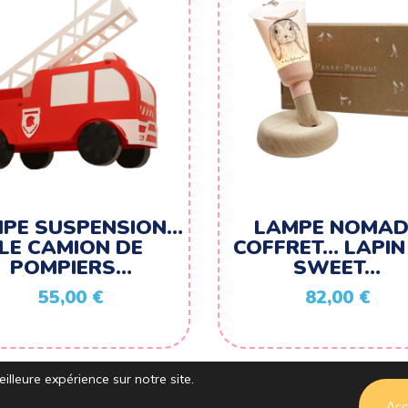
PE SUSPENSION…
LAMPE NOMAD
LE CAMION DE
COFFRET… LAPIN
POMPIERS…
SWEET…
55,00
€
82,00
€
illeure expérience sur notre site.
Acc