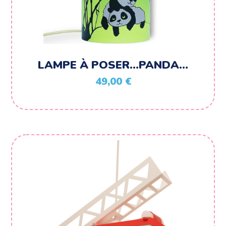
LAMPE À POSER…PANDA…
49,00
€