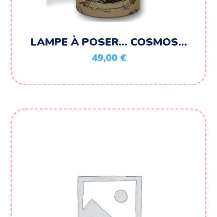
LAMPE À POSER… COSMOS…
49,00
€