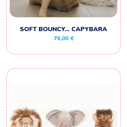
SOFT BOUNCY… CAPYBARA
76,00
€