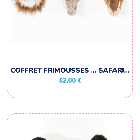
COFFRET FRIMOUSSES … SAFARI…
82,00
€