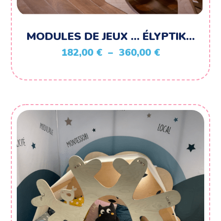
MODULES DE JEUX … ÉLYPTIK…
Plage
182,00
€
–
360,00
€
de
prix :
182,00 €
à
360,00 €