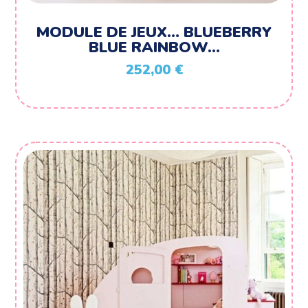
MODULE DE JEUX… BLUEBERRY
BLUE RAINBOW…
252,00
€