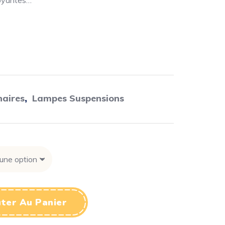
boyantes…
naires
,
Lampes Suspensions
ter Au Panier