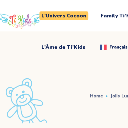
L’Âme de Ti’Kids
Français
L’Univers Cocoon
Family Ti’
L’Âme de Ti’Kids
Français
Home
Jolis L