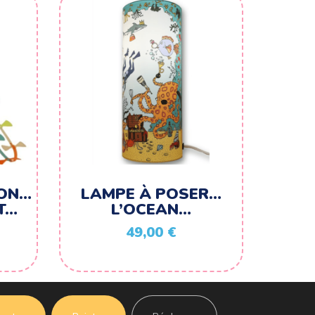
ION…
LAMPE À POSER…
T…
L’OCEAN…
49,00
€