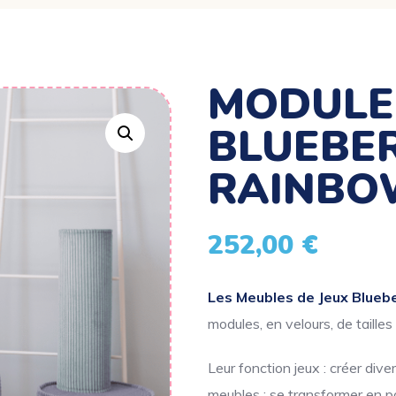
MODULE
BLUEBE
RAINBO
252,00
€
Les Meubles de Jeux Blueb
modules, en velours, de tailles 
Leur fonction jeux : créer div
meubles : se transformer en p