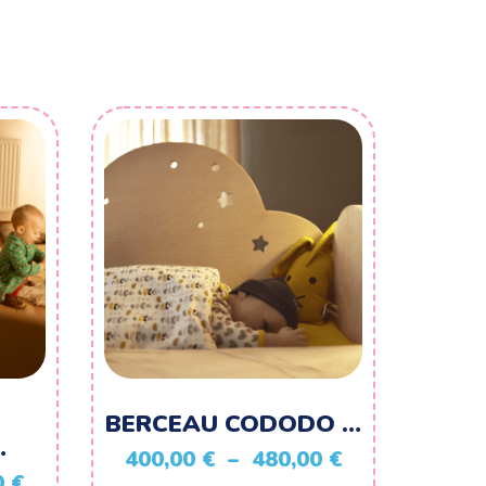
BERCEAU CODODO …
…
Plage
400,00
€
–
480,00
€
Plage
0
€