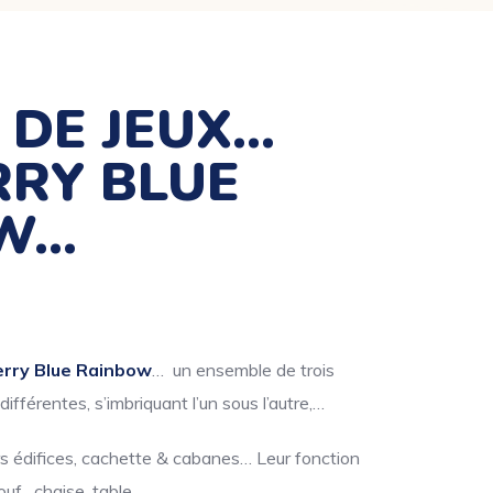
 DE JEUX…
RRY BLUE
W…
erry Blue Rainbow
… un ensemble de trois
différentes, s’imbriquant l’un sous l’autre,…
ers édifices, cachette & cabanes… Leur fonction
ouf, chaise, table…