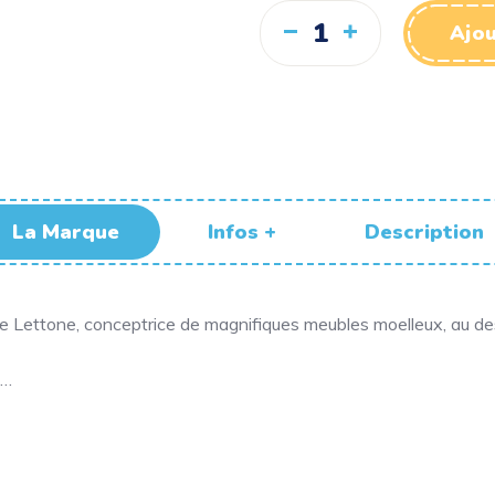
Ajou
La Marque
Infos +
Description
le Lettone, conceptrice de magnifiques meubles moelleux, au des
s…