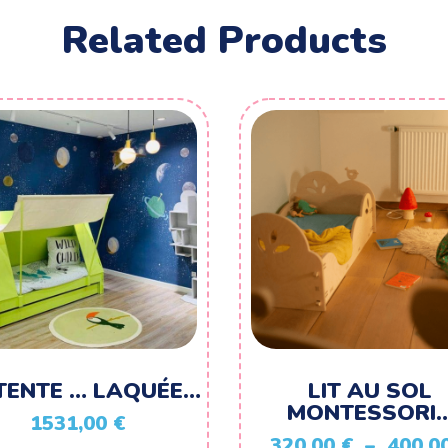
Related Products
 TENTE … LAQUÉE…
LIT AU SOL
MONTESSORI
1531,00
€
320,00
€
–
400,0