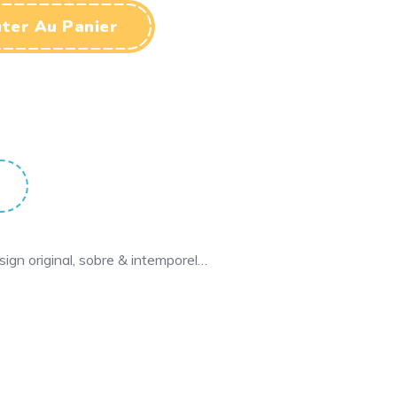
ter Au Panier
ign original, sobre & intemporel…