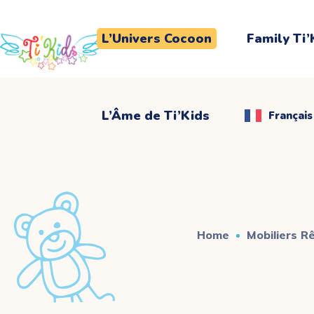
L’Âme de Ti’Kids
Français
L’Univers Cocoon
Family Ti’
L’Âme de Ti’Kids
Français
Home
Mobiliers R