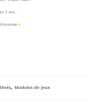
Dès 3 ans…
 Artisanale
♥
Rêvés
,
Modules de Jeux