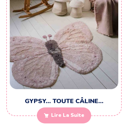
GYPSY… TOUTE CÂLINE…
Lire La Suite