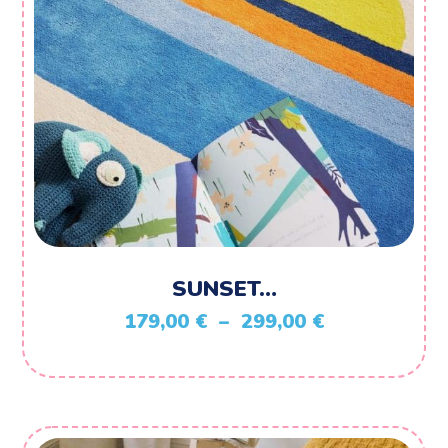
SUNSET…
Plage
179,00
€
–
299,00
€
de
prix :
179,00 €
à