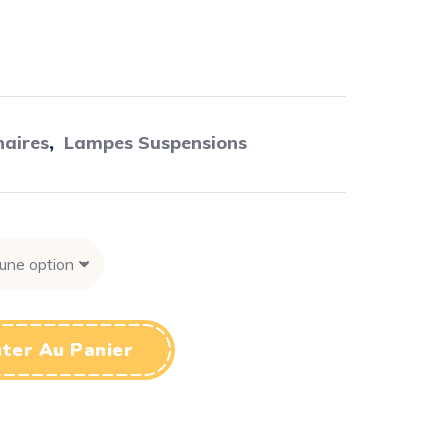
naires
,
Lampes Suspensions
ter Au Panier