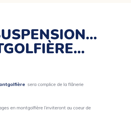
SUSPENSION…
TGOLFIÈRE…
ontgolfière
sera complice de la flânerie
ges en montgolfière l’inviteront au coeur de