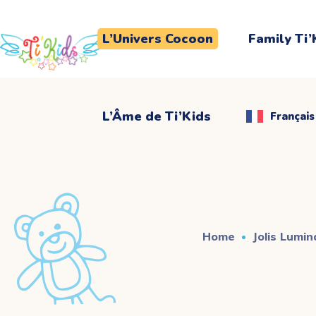
L’Âme de Ti’Kids
Français
L’Univers Cocoon
Family Ti’
L’Âme de Ti’Kids
Français
Home
Jolis Lumin