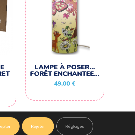
E
LAMPE À POSER…
RET
FORÊT ENCHANTEE…
49,00
€
epter
Rejeter
Réglages