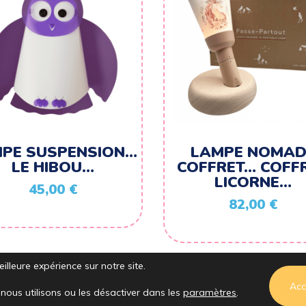
PE SUSPENSION…
LAMPE NOMAD
LE HIBOU…
COFFRET… COFF
LICORNE…
45,00
€
82,00
€
illeure expérience sur notre site.
Acc
nous utilisons ou les désactiver dans les
paramètres
.