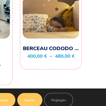
BERCEAU CODODO …
Plage
400,00
€
–
480,00
€
de
…
prix :
400,00 €
à
480,00 €
epter
Rejeter
Réglages