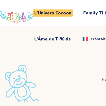
L’Âme de Ti’Kids
Français
L’Univers Cocoon
Family Ti’
L’Âme de Ti’Kids
Français
H