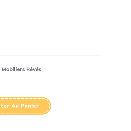
,
Mobiliers Rêvés
ter Au Panier