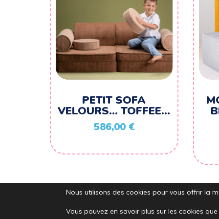
PETIT SOFA
M
VELOURS… TOFFEE…
B
586,00
€
Nous utilisons des cookies pour vous offrir la me
Vous pouvez en savoir plus sur les cookies que 