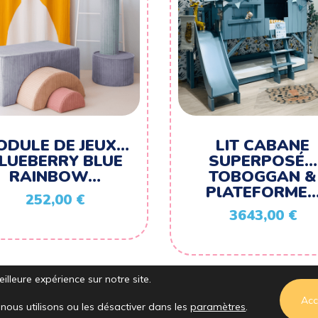
ODULE DE JEUX…
LIT CABANE
LUEBERRY BLUE
SUPERPOSÉ…
RAINBOW…
TOBOGGAN &
PlATEFORME
252,00
€
3643,00
€
illeure expérience sur notre site.
Acc
nous utilisons ou les désactiver dans les
paramètres
.