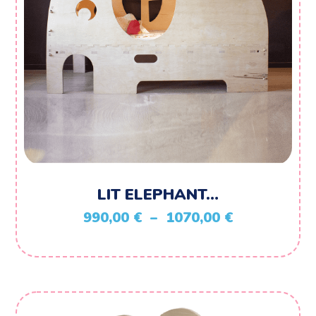
LIT ELEPHANT…
Plage
990,00
€
–
1070,00
€
de
prix :
990,00 €
à