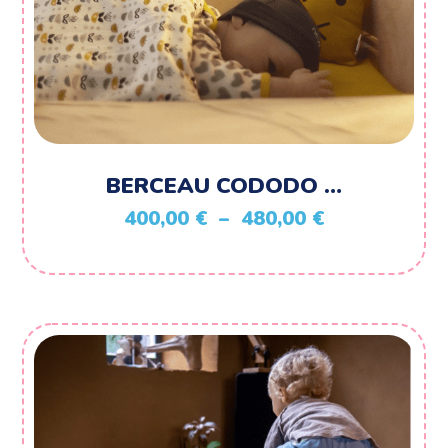
BERCEAU CODODO …
Plage
400,00
€
–
480,00
€
de
prix :
400,00 €
à
480,00 €