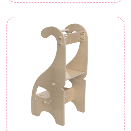
prix :
210,00 €
à
406,00 €