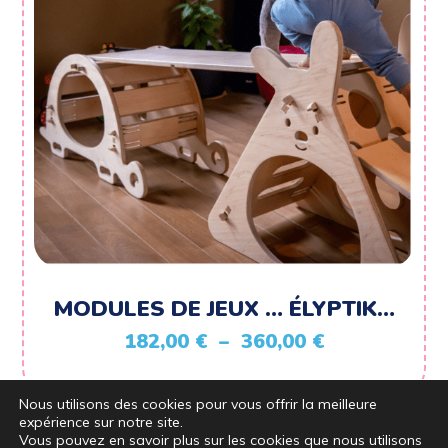
MODULES DE JEUX … ÉLYPTIK…
Plage
182,00
€
–
360,00
€
de
prix :
Nous utilisons des cookies pour vous offrir la meilleure
expérience sur notre site.
182,00 €
Vous pouvez en savoir plus sur les cookies que nous utilisons