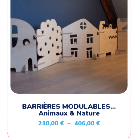
BARRIÈRES MODULABLES…
Animaux & Nature
Plage
210,00
€
–
406,00
€
de