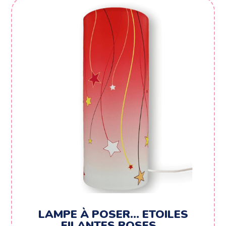
LAMPE À POSER… ETOILES
FILANTES ROSES…