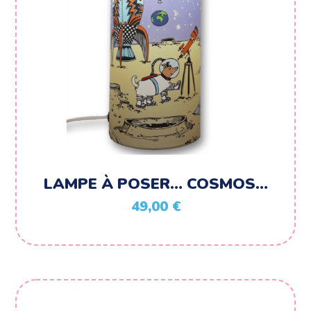
LAMPE À POSER… COSMOS…
49,00
€