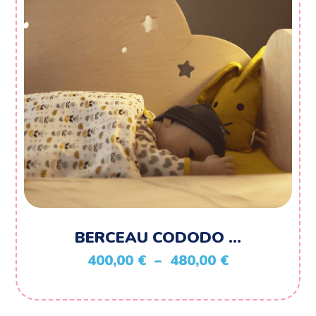
BERCEAU CODODO …
Plage
400,00
€
–
480,00
€
de
prix :