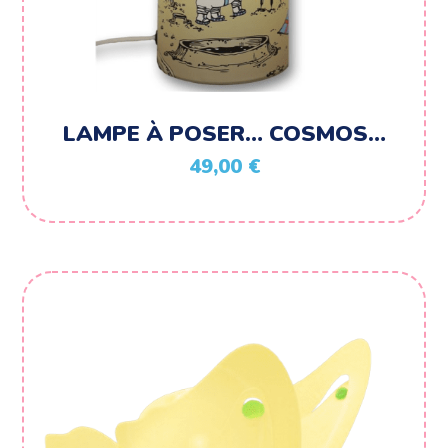
LAMPE À POSER… COSMOS…
49,00
€