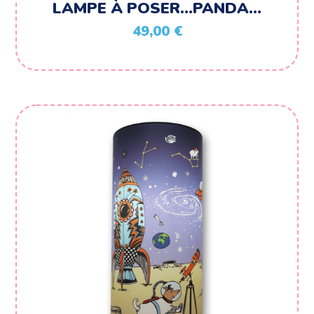
LAMPE À POSER…PANDA…
49,00
€