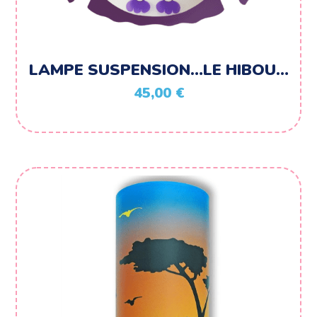
LAMPE SUSPENSION…LE HIBOU…
45,00
€