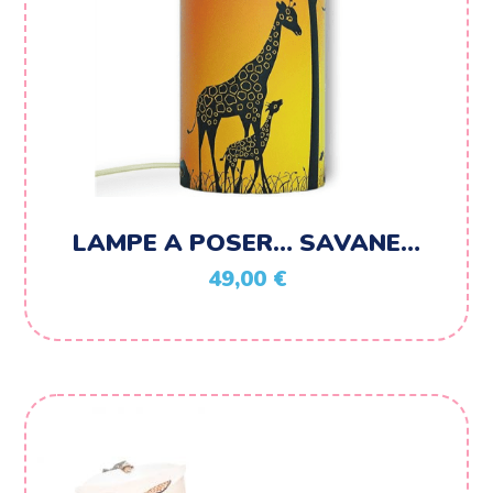
LAMPE A POSER… SAVANE…
49,00
€