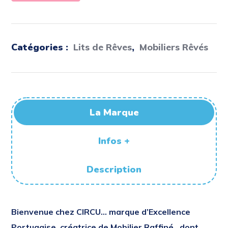
Catégories :
Lits de Rêves
,
Mobiliers Rêvés
La Marque
Infos +
Description
Bienvenue
chez
CIRCU…
marque d’Excellence
Portugaise, créatrice de Mobilier Raffiné,
dont