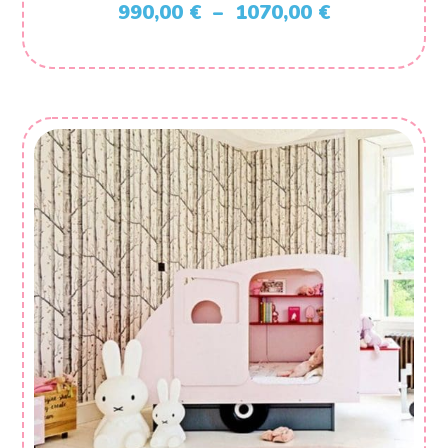
Plage
990,00
€
–
1070,00
€
de
prix :
990,00 €
à
1070,00 €