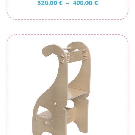
Plage
320,00
€
–
400,00
€
de
prix :
320,00 €
à
400,00 €