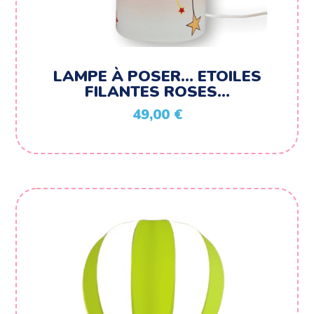
LAMPE À POSER… ETOILES
FILANTES ROSES…
49,00
€